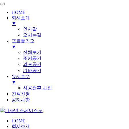
HOME
회사소개
▼
인사말
오시는길
포트폴리오
▼
전체보기
주거공간
의료공간
기타공간
유지보수
▼
시공전후 사진
견적신청
공지사항
HOME
회사소개