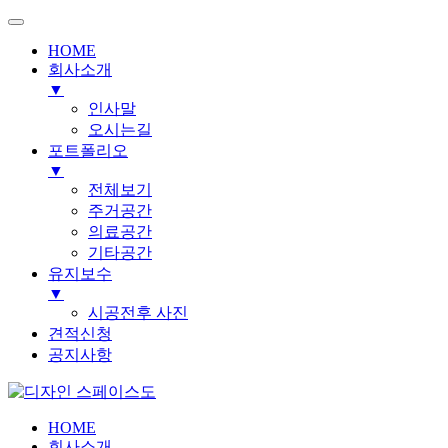
HOME
회사소개
▼
인사말
오시는길
포트폴리오
▼
전체보기
주거공간
의료공간
기타공간
유지보수
▼
시공전후 사진
견적신청
공지사항
HOME
회사소개