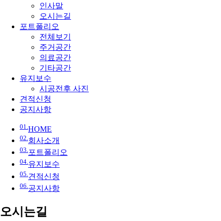
인사말
오시는길
포트폴리오
전체보기
주거공간
의료공간
기타공간
유지보수
시공전후 사진
견적신청
공지사항
01.
HOME
02.
회사소개
03.
포트폴리오
04.
유지보수
05.
견적신청
06.
공지사항
오시는길