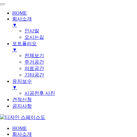
HOME
회사소개
▼
인사말
오시는길
포트폴리오
▼
전체보기
주거공간
의료공간
기타공간
유지보수
▼
시공전후 사진
견적신청
공지사항
HOME
회사소개